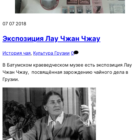
07
07
2018
Экспозиция Лау Чжан Чжау
История чая
,
Культура Грузии
0
В Батумском краеведческом музее есть экспозиция Лау
Чжан Чжау, посвящённая зарождению чайного дела в
Грузии.