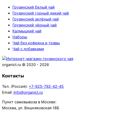
Грузинский белый чай
Грузинский горный дикий чай
Грузинский зелёный чай
Грузинский чёрный чай
Калмыцкий чай
Наборы
Чай без кофеина и травы
Чай с добавками
Back
To
organict.ru © 2020 - 2026
Top
Контакты
Тел. (Россия):
+7-925-792-42-45
Email:
info@organict.ru
Пункт самовывоза в Москве:
Москва, ул. Вешняковская 18Б