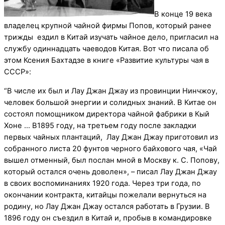
В конце 19 века
владелец крупной чайной фирмы Попов, который ранее
трижды ездил в Китай изучать чайное дело, пригласил на
службу одиннадцать чаеводов Китая. Вот что писала об
этом Ксения Бахтадзе в книге «Развитие культуры чая в
СССР»:
“В числе их был и Лау Джан Джау из провинции Нинчжоу,
человек большой энергии и солидных знаний. В Китае он
состоял помощником директора чайной фабрики в Кый
Хоне … В1895 году, на третьем году после закладки
первых чайных плантаций, Лау Джан Джау приготовил из
собранного листа 20 фунтов черного байхового чая, «Чай
вышел отменный, был послан мной в Москву к. С. Попову,
который остался очень доволен», – писал Лау Джан Джау
в своих воспоминаниях 1920 года. Через три года, по
окончании контракта, китайцы пожелали вернуться на
родину, но Лау Джан Джау остался работать в Грузии. В
1896 году он съездил в Китай и, пробыв в командировке