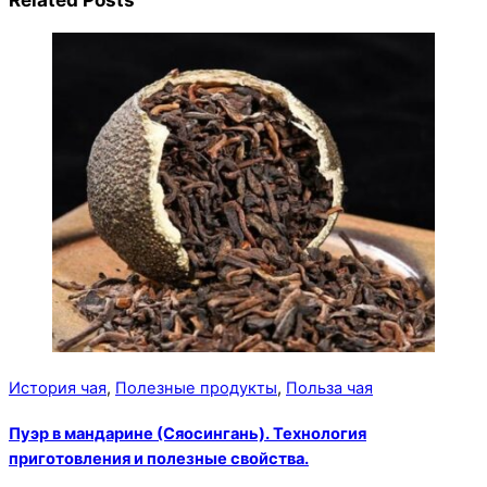
История чая
,
Полезные продукты
,
Польза чая
Пуэр в мандарине (Сяосингань). Технология
приготовления и полезные свойства.