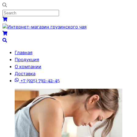
Skip
to
content
Menu
Cart
Cart
Search
Главная
Продукция
О компании
Доставка
+7 (925) 792-42-45
Close
Close
Menu
Cart