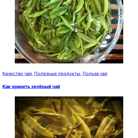
Качество чая
,
Полезные продукты
,
Польза чая
Как хранить зелёный чай