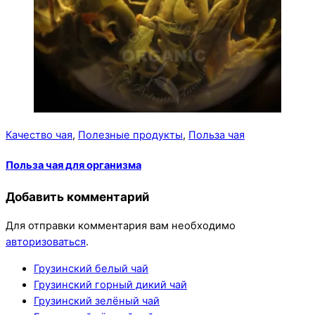
Качество чая
,
Полезные продукты
,
Польза чая
Польза чая для организма
Добавить комментарий
Для отправки комментария вам необходимо
авторизоваться
.
Грузинский белый чай
Грузинский горный дикий чай
Грузинский зелёный чай