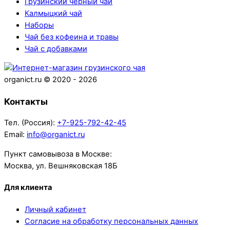
Грузинский чёрный чай
Калмыцкий чай
Наборы
Чай без кофеина и травы
Чай с добавками
Back
To
organict.ru © 2020 - 2026
Top
Контакты
Тел. (Россия):
+7-925-792-42-45
Email:
info@organict.ru
Пункт самовывоза в Москве:
Москва, ул. Вешняковская 18Б
Для клиента
Личный кабинет
Согласие на обработку персональных данных