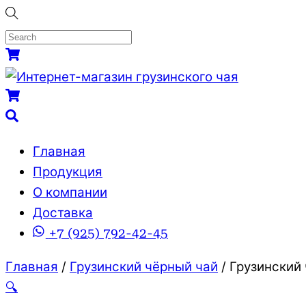
Skip
to
content
Menu
Cart
Cart
Search
Главная
Продукция
О компании
Доставка
+7 (925) 792-42-45
Close
Close
Главная
/
Грузинский чёрный чай
/ Грузинский
Menu
Cart
🔍