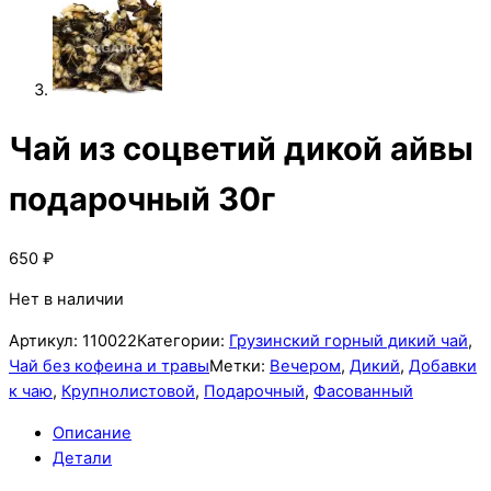
Чай из соцветий дикой айвы
подарочный 30г
650
₽
Нет в наличии
Артикул:
110022
Категории:
Грузинский горный дикий чай
,
Чай без кофеина и травы
Метки:
Вечером
,
Дикий
,
Добавки
к чаю
,
Крупнолистовой
,
Подарочный
,
Фасованный
Описание
Детали