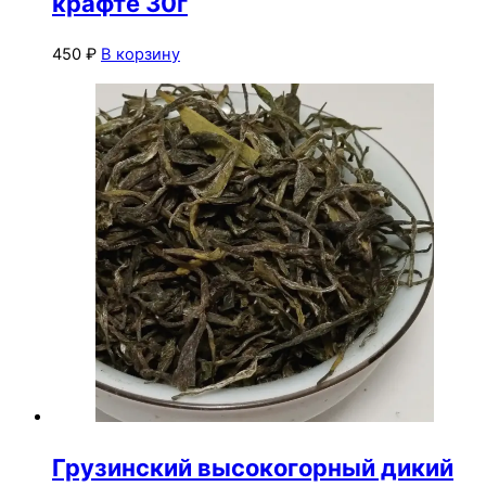
крафте 30г
450
₽
В корзину
Грузинский высокогорный дикий