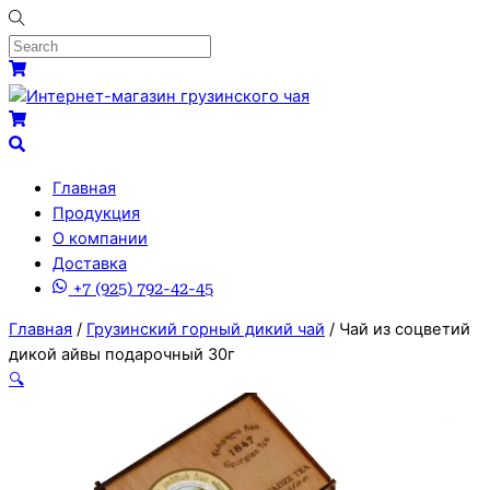
Skip
to
content
Menu
Cart
Cart
Search
Главная
Продукция
О компании
Доставка
+7 (925) 792-42-45
Close
Close
Главная
/
Грузинский горный дикий чай
/ Чай из соцветий
Menu
Cart
дикой айвы подарочный 30г
🔍