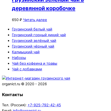
деревянной коробочке
650
₽
Читать далее
Грузинский белый чай
Грузинский горный дикий чай
Грузинский зелёный чай
Грузинский чёрный чай
Калмыцкий чай
Наборы
Чай без кофеина и травы
Чай с добавками
Back
To
organict.ru © 2020 - 2026
Top
Контакты
Тел. (Россия):
+7-925-792-42-45
Email:
info@organict.ru